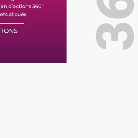
lan d’actions 360°
ts alloués
TIONS