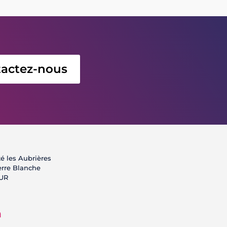
actez-nous
té les Aubrières
Terre Blanche
UR