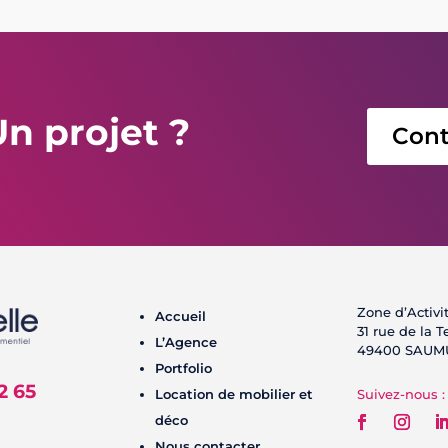
n projet ?
Cont
Zone d’Activi
Accueil
31 rue de la 
L’Agence
49400 SAUM
Portfolio
2 65
Location de mobilier et
Suivez-nous :
déco
Nous contacter